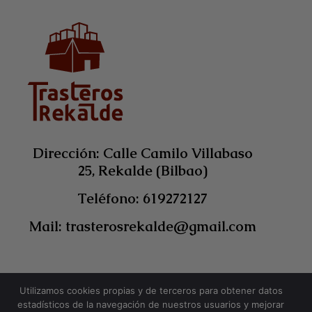
Dirección: Calle Camilo Villabaso
25, Rekalde (Bilbao)
Teléfono: 619272127
Mail: trasterosrekalde@gmail.com
Política de cookies
Utilizamos cookies propias y de terceros para obtener datos
estadísticos de la navegación de nuestros usuarios y mejorar
Política de privacidad